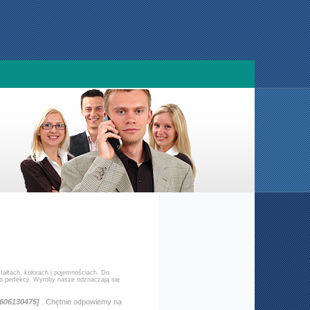
tałtach, kolorach i pojemnościach. Do
 perfekcji. Wyroby nasze odznaczają się
[606130475]
. Chętnie odpowiemy na