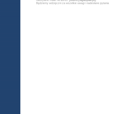
Będziemy wdzięczni za wszelkie uwagi i nadesłane pytania