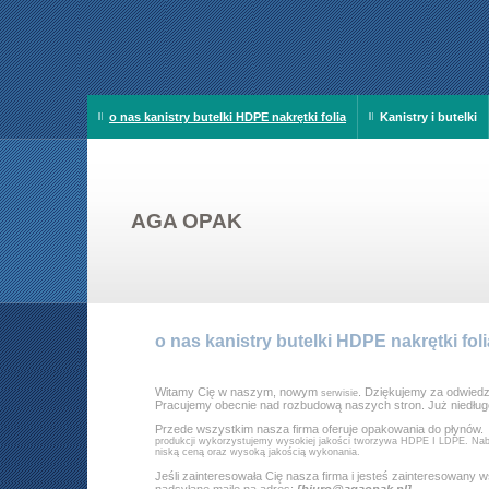
o nas kanistry butelki HDPE nakrętki folia
Kanistry i butelki
AGA OPAK
o nas kanistry butelki HDPE nakrętki foli
Witamy Cię w naszym, nowym
. Dziękujemy za odwiedz
serwisie
Pracujemy obecnie nad rozbudową naszych stron. Już niedługo
Przede wszystkim nasza firma oferuje opakowania do płynów
produkcji wykorzystujemy wysokiej jakości tworzywa HDPE I LDPE. Naby
niską ceną oraz wysoką jakością wykonania.
Jeśli zainteresowała Cię nasza firma i jesteś zainteresowany
nadsyłane maile na adres:
[biuro@agaopak.pl]
.