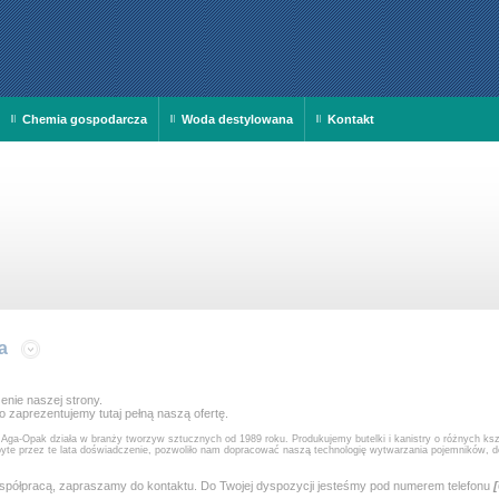
Chemia gospodarcza
Woda destylowana
Kontakt
a
enie naszej strony.
 zaprezentujemy tutaj pełną naszą ofertę.
.
Aga-Opak działa w branży tworzyw sztucznych od 1989 roku. Produkujemy butelki i kanistry o różnych ksz
te przez te lata doświadczenie, pozwoliło nam dopracować naszą technologię wytwarzania pojemników, do
 współpracą, zapraszamy do kontaktu. Do Twojej dyspozycji jesteśmy pod numerem telefonu